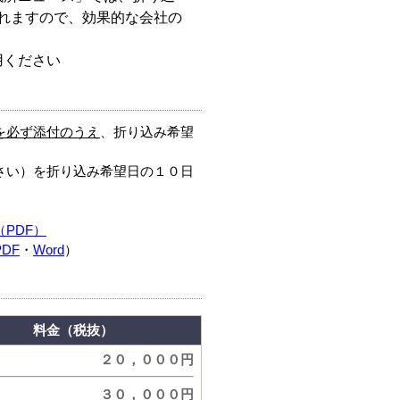
されますので、効果的な会社の
用ください
を必ず添付のうえ
、折り込み希望
さい）を折り込み希望日の１０日
PDF）
PDF
・
Word
）
料金（税抜）
２０，０００円
３０，０００円