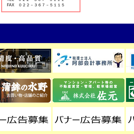
FAX ０２２－３６７－５１１５